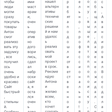
нашел
о
чтобы
ими
р
е
о
с
альтерн
н
люди
маст
е
л
б
ь
ативы
у
могли
ерам
б
ь
е
,
техниче
,
сразу
и,
ят
н
щ
А
ских
в
покупать
очен
а
о
а
в
решени
ы
товары
ь
п
,
л
а
й и нам
ш
Антон
опер
о
п
и
н
удалос
е
смог
атив
д
р
,
с
ь
л
реализо
но
о
о
д
и
реализ
в
вать эту
дого
ш
ф
а
р
овать
т
задумку
вори
л
е
ж
о
мой
о
, все
лись,
и
с
е
в
проект
п
получил
сдел
от
с
н
а
в срок.
п
ось
ал
в
и
е
л
Рекоме
о
очень
набр
ет
о
о
В
ндую
п
удобно и
оски
ст
н
ж
с
Антона
о
красиво
сайт
в
а
и
е
и
и
Сайт
а, я
е
л
д
с
желаю
с
быстрый
оста
н
ь
а
д
всем,
к
,
лся
н
н
л
е
кто
у
стильны
очен
о
о
.
л
хочет
,
й.
ь
и
!
С
а
создать
п
Особенн
дово
о
В
п
н