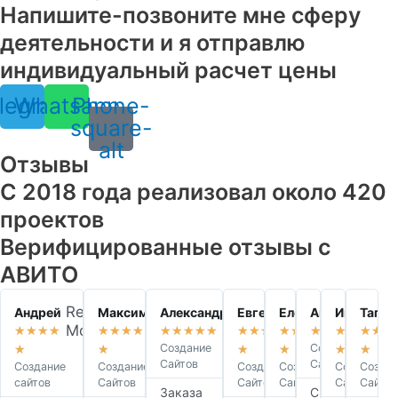
Напишите-позвоните мне сферу
деятельности и я отправлю
индивидуальный расчет цены
legram
Whatsapp
Phone-
square-
alt
Отзывы
С 2018 года реализовал около 420
проектов
Верифицированные отзывы с
АВИТО
Read
Read
Read
Read
Read
Rea
R
Андрей
Максим
Александр
Евгений
Елена
Ангелина
Иван
Тагир
More
More
More
More
More
Mor
M
★
★
★
★
★
★
★
★
★
★
★
★
★
★
★
★
★
★
★
★
★
★
★
★
★
★
★
★
★
★
★
★
★
Создание
Создание
★
★
★
★
★
★
Сайтов
Сайтов
Создание
Создание
Создание
Создание
Создание
Созда
сайтов
Сайтов
Сайтов
Сайтов
Сайтов
Сайтов
Заказа
С