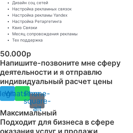
Дизайн соц сетей
Настройка рекламных связок
Настройка рекламы Yandex
Настройка Ретаргетинга
Квиз Связки
Месяц сопровождения рекламы
Тех поддержка
50.000р
Напишите-позвоните мне сферу
деятельности и я отправлю
индивидуальный расчет цены
legram
Whatsapp
Phone-
square-
alt
Максимальный
Подходит для бизнеса в сфере
оказания услуг и продажи