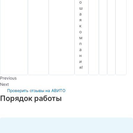
о
ш
а
я
к
о
м
п
а
н
и
я!
Previous
Next
Проверить отзывы на АВИТО
Порядок работы