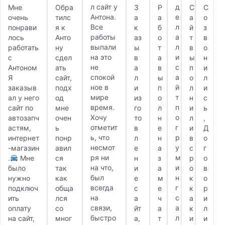
л сайт у
д
Мне
Обра
З
Р
С
С
Антона.
е
очень
тилс
а
а
а
о
Все
л
понрави
я к
к
б
й
з
работы
а
лось
Анто
аз
о
т
в
выпали
л
работать
ну
ы
т
в
о
на это
и
с
сдел
в
а
ы
н
не
с
Антоном
ать
а
в
п
и
спокой
а
Я
сайт,
л
ы
о
л
ное в
й
заказыв
подх
и
п
л
и
мире
т
ал у него
од
из
о
н
с
время.
п
сайт по
мне
го
л
и
ь
Хочу
о
автозапч
очен
то
н
л
,
отметит
г
астям,
ь
в
е
и
Д
ь, что
р
интернет
понр
л
н
в
о
несмот
у
-магазин
авил
е
а
с
г
ря ни
м
.
Мне
ся
н
з
р
о
на что,
и
было
так
и
а
о
в
был
н
нужно
как
е
м
к
о
всегда
г
подключ
обща
с
е
к
р
на
с
ить
лся
а
ч
а
и
связи,
а
оплату
со
йт
а
к
л
быстро
л
на сайт,
мног
а,
т
и
и