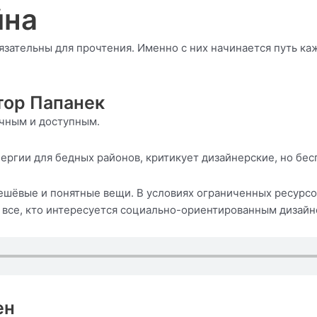
йна
бязательны для прочтения. Именно с них начинается путь ка
тор Папанек
чным и доступным.
ргии для бедных районов, критикует дизайнерские, но бе
шёвые и понятные вещи. В условиях ограниченных ресурсов
я все, кто интересуется социально-ориентированным дизайн
ен