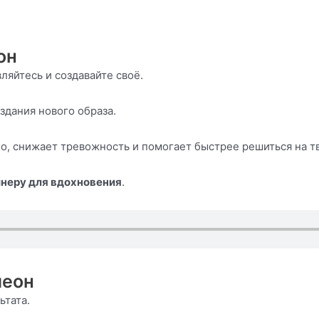
он
яйтесь и создавайте своё.
дания нового образа.
о, снижает тревожность и помогает быстрее решиться на т
йнеру для вдохновения
.
леон
ьтата.