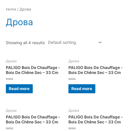
Перейти
к
Home
/ Дрова
содержимому
Дрова
Showing all 4 results
Дрова
Дрова
PALIGO Bois De Chauffage -
PALIGO Bois De Chauffage -
Bois De Chêne Sec – 33 Cm
Bois De Chêne Sec – 33 Cm
Rated
Rated
0
0
Read more
Read more
out
out
of
of
5
5
Дрова
Дрова
PALIGO Bois De Chauffage -
PALIGO Bois De Chauffage -
Bois De Chêne Sec – 33 Cm
Bois De Chêne Sec – 33 Cm