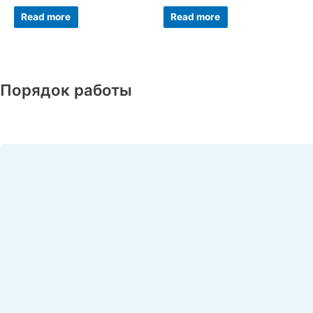
Rated
Rated
0
0
Read more
Read more
out
out
of
of
5
5
Порядок работы