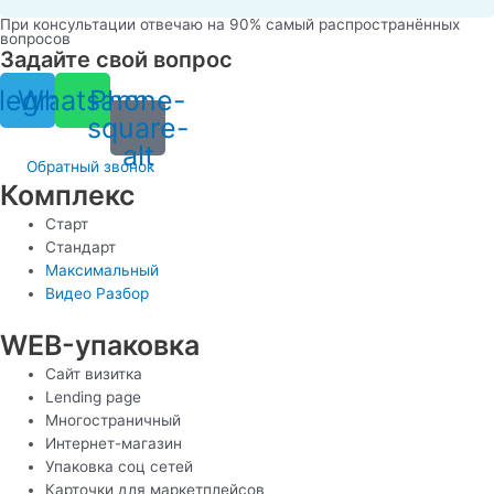
При консультации отвечаю на 90% самый распространённых
вопросов
Задайте свой вопрос
legram
Whatsapp
Phone-
square-
alt
Обратный звонок
Комплекс
Старт
Стандарт
Максимальный
Видео Разбор
WEB-упаковка
Сайт визитка
Lending page
Многостраничный
Интернет-магазин
Упаковка соц сетей
Карточки для маркетплейсов