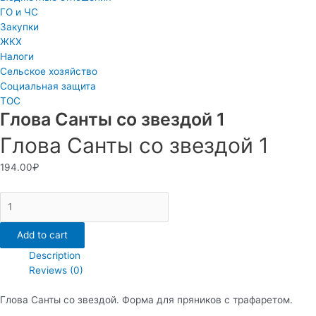
ГО и ЧС
Закупки
ЖКХ
Налоги
Сельское хозяйство
Социальная защита
ТОС
Глова Санты со звездой 1
Глова Санты со звездой 1
194.00
₽
Глова
Санты
со
Add to cart
звездой
Description
1
Reviews (0)
quantity
Глова Санты со звездой. Форма для пряников с трафаретом.