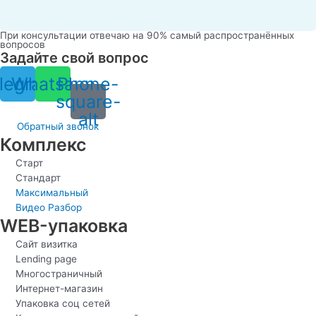
При консультации отвечаю на 90% самый распространённых
вопросов
Задайте свой вопрос
legram
Whatsapp
Phone-
square-
alt
Обратный звонок
Комплекс
Старт
Стандарт
Максимальный
Видео Разбор
WEB-упаковка
Сайт визитка
Lending page
Многостраничный
Интернет-магазин
Упаковка соц сетей