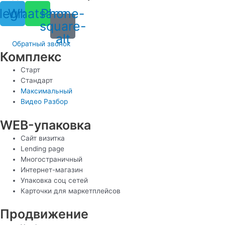
legram
Whatsapp
Phone-
square-
alt
Обратный звонок
Комплекс
Старт
Стандарт
Максимальный
Видео Разбор
WEB-упаковка
Сайт визитка
Lending page
Многостраничный
Интернет-магазин
Упаковка соц сетей
Карточки для маркетплейсов
Продвижение