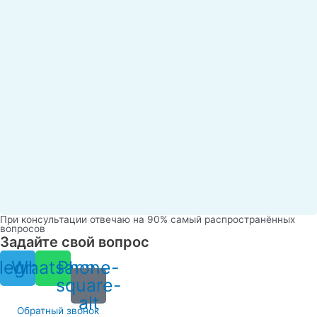
При консультации отвечаю на 90% самый распространённых
вопросов
Задайте свой вопрос
legram
Whatsapp
Phone-
square-
alt
Обратный звонок