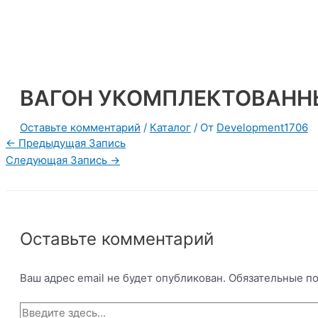
Перейти
к
содержимому
ВАГОН УКОМПЛЕКТОВАННЫ
Оставьте комментарий
/
Каталог
/ От
Development1706
Навигация
←
Предыдущая Запись
по
Следующая Запись
→
записям
Оставьте комментарий
Ваш адрес email не будет опубликован.
Обязательные п
Введите