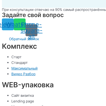
При консультации отвечаю на 90% самый распространённы
Задайте свой вопрос
elegram
Whatsapp
Phone-
square-
alt
Обратный звонок
Комплекс
Старт
Стандарт
Максимальный
Видео Разбор
WEB-упаковка
Сайт визитка
Lending page