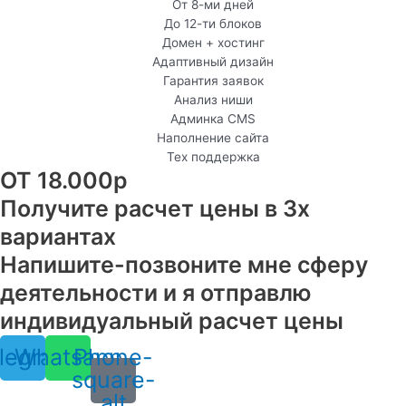
От 8-ми дней
До 12-ти блоков
Домен + хостинг
Адаптивный дизайн
Гарантия заявок
Анализ ниши
Админка CMS
Наполнение сайта
Тех поддержка
ОТ 18.000р
Получите расчет цены в 3х
вариантах
Напишите-позвоните мне сферу
деятельности и я отправлю
индивидуальный расчет цены
legram
Whatsapp
Phone-
square-
alt