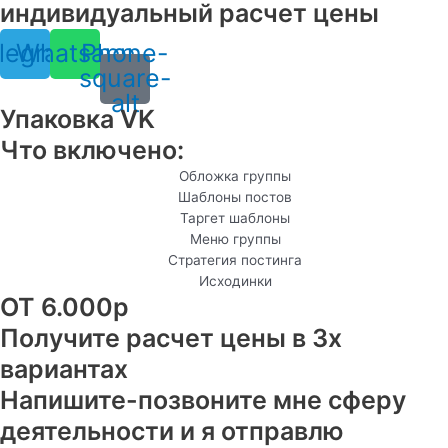
индивидуальный расчет цены
legram
Whatsapp
Phone-
square-
alt
Упаковка VK
Что включено:
Обложка группы
Шаблоны постов
Таргет шаблоны
Меню группы
Стратегия постинга
Исходинки
ОТ 6.000р
Получите расчет цены в 3х
вариантах
Напишите-позвоните мне сферу
деятельности и я отправлю