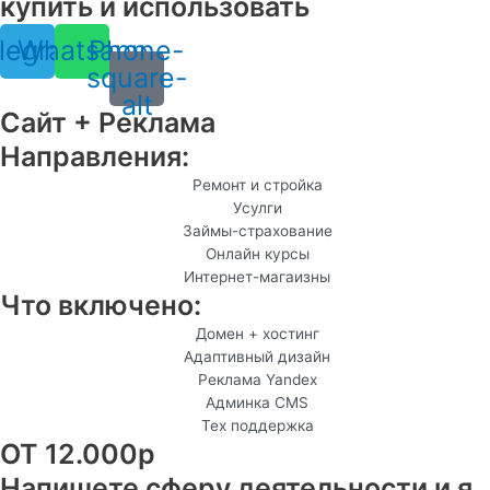
купить и использовать
legram
Whatsapp
Phone-
square-
alt
Сайт + Реклама
Направления:
Ремонт и стройка
Усулги
Займы-страхование
Онлайн курсы
Интернет-магаизны
Что включено:
Домен + хостинг
Адаптивный дизайн
Реклама Yandex
Админка CMS
Тех поддержка
ОТ 12.000р
Напишете сферу деятельности и я