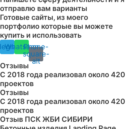
отправлю вам варианты
Готовые сайты, из моего
портфолио которые вы можете
купить и использовать
legram
Whatsapp
Phone-
square-
alt
Отзывы
С 2018 года реализовал около 420
проектов
Отзывы
С 2018 года реализовал около 420
проектов
Отзыв ПСК ЖБИ СИБИРИ
Бетонные изделия Landing Page