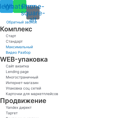
legram
Whatsapp
Phone-
square-
alt
Обратный звонок
Комплекс
Старт
Стандарт
Максимальный
Видео Разбор
WEB-упаковка
Сайт визитка
Lending page
Многостраничный
Интернет-магазин
Упаковка соц сетей
Карточки для маркетплейсов
Продвижение
Yandex директ
Таргет