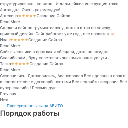
структурировано , понятно . И дальнейшие инструкции тоже
Антон дал. Очень рекомендую!
Ангелина
Создание Сайтов
★
★
★
★
★
Read More
Сделали сайт по груминг салону, вышел в топ по поиску,
приятный дизайн. Сайт работает уже год , все нравится
Иван
Создание Сайтов
★
★
★
★
★
Read More
Сайт выполнили в срок как и обещали, даже не ожидал .
Спасибо вам , буду советовать знакомым ваши услуги .
Тагир
Создание Сайтов
★
★
★
★
★
Read More
Созвонились, Договорились, Авансировал Все сделано в срок и
в соответствие с договорённостями Все недочёты исправил Все
супер спасибо ! Рекомендую
Previous
Next
Проверить отзывы на АВИТО
Порядок работы