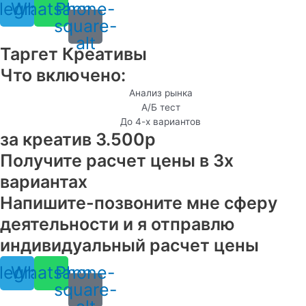
legram
Whatsapp
Phone-
square-
alt
Таргет Креативы
Что включено:
Анализ рынка
А/Б тест
До 4-х вариантов
за креатив 3.500р
Получите расчет цены в 3х
вариантах
Напишите-позвоните мне сферу
деятельности и я отправлю
индивидуальный расчет цены
legram
Whatsapp
Phone-
square-