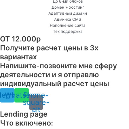
До 8-ми блоков
Домен + хостинг
Адаптивный дизайн
Админка CMS
Наполнение сайта
Тех поддержка
ОТ 12.000р
Получите расчет цены в 3х
вариантах
Напишите-позвоните мне сферу
деятельности и я отправлю
индивидуальный расчет цены
legram
Whatsapp
Phone-
square-
alt
Lending page
Что включено: